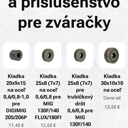
a príslušenstvo
pre zváračky
Kladka
Kladka
Kladka
Kladka
20x9x15
25x8 (7x7)
25x8 (7x7)
30x10x10
na oceľ
na oceľ
pre
na oceľ
0,6/0,8-1,0
0,6/0,8 pre
trubičkový
Cena od
pre
MIG
drôt
13,50
€
DIGIMIG
130F/140
0,6/0,8 pre
205/206P
FLUX/180FL
MIG
130F/140
11,40
€
12,60
€