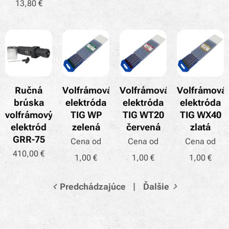
13,80
€
Ručná
Volfrámová
Volfrámová
Volfrámová
brúska
elektróda
elektróda
elektróda
volfrámových
TIG WP
TIG WT20
TIG WX40
elektród
zelená
červená
zlatá
GRR-75
Cena od
Cena od
Cena od
410,00
€
1,00
€
1,00
€
1,00
€
Predchádzajúce
Ďalšie