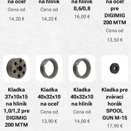
na oceľ
na hliník
na hliník
na oceľ
0,6/0,8
pre
Cena od
Cena od
DIGIMIG
16,00
€
14,20
€
14,20
€
200 MTM
Cena od
13,50
€
Kladka
Kladka
Kladka
Kladka pre
37x10x15
40x32x10
40x32x10
zvárací
na hliník
na oceľ
na hliník
horák
1,0/1,2 pre
SPOOL
Cena od
Cena od
DIGIMIG
GUN M-15
13,90
€
14,00
€
200 MTM
17,90
€