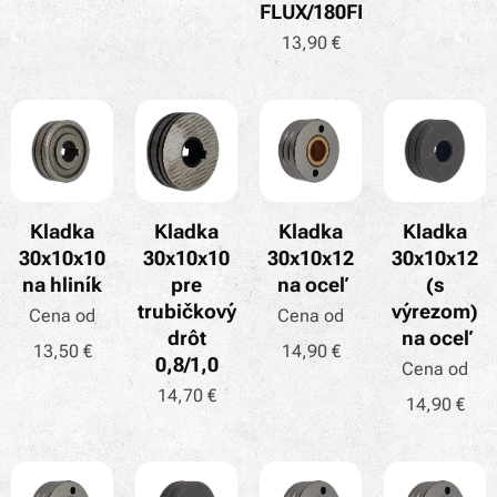
FLUX/180FL
13,90
€
Kladka
Kladka
Kladka
Kladka
30x10x10
30x10x10
30x10x12
30x10x12
na hliník
pre
na oceľ
(s
trubičkový
výrezom)
Cena od
Cena od
drôt
na oceľ
13,50
€
14,90
€
0,8/1,0
Cena od
14,70
€
14,90
€