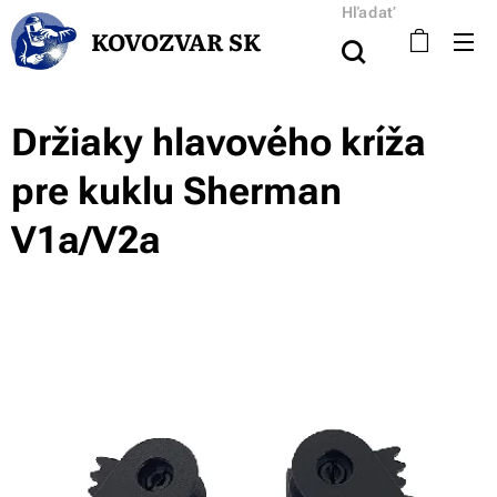
Hľadať
KOVOZVAR SK
Držiaky hlavového kríža
pre kuklu Sherman
V1a/V2a