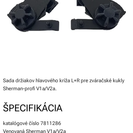
Sada držiakov hlavového kríža L+R ​​pre zváračské kukly
Sherman-profi V1a/V2a.
ŠPECIFIKÁCIA
katalógové číslo 7811286
Venovaná Sherman V1a/V2a