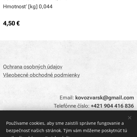
Hmotnosť [kg] 0,044
4,50
€
Ochrana osobných údajov
Všeobecné obchodné podmienky
Email:
kovozvarsk@gmail.com
Telefónne číslo:
+421 904 416 836
Používame cookies, aby sme zaistili správne fungovanie a
bezpečnosť našich stránok. Tým vám môžeme poskytnúť tú
Cookies