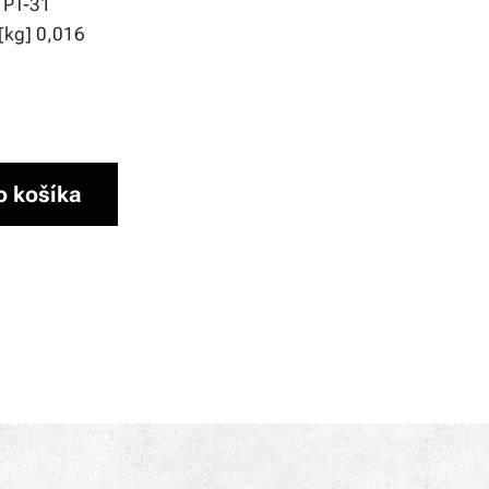
 PT-31
[kg] 0,016
o košíka