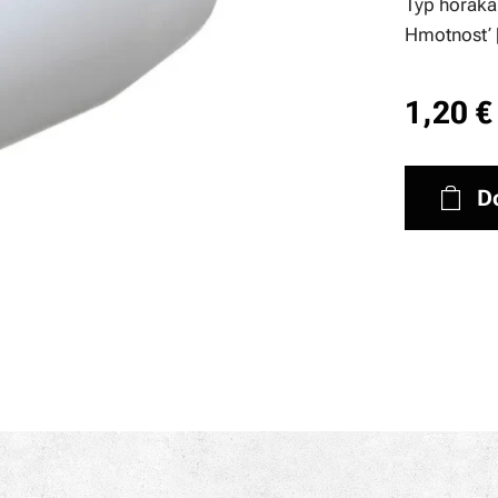
Typ horáka
Hmotnosť 
1,20
€
D