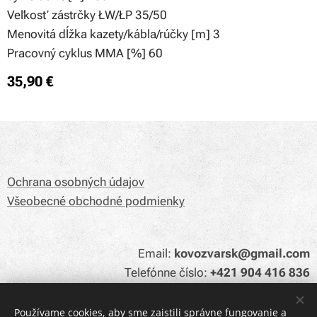
Veľkosť zástrčky ŁW/ŁP 35/50
Menovitá dĺžka kazety/kábla/rúčky [m] 3
Pracovný cyklus MMA [%] 60
35,90
€
Ochrana osobných údajov
Všeobecné obchodné podmienky
Email:
kovozvarsk@gmail.com
Telefónne číslo:
+421 904 416 836
Používame cookies, aby sme zaistili správne fungovanie a