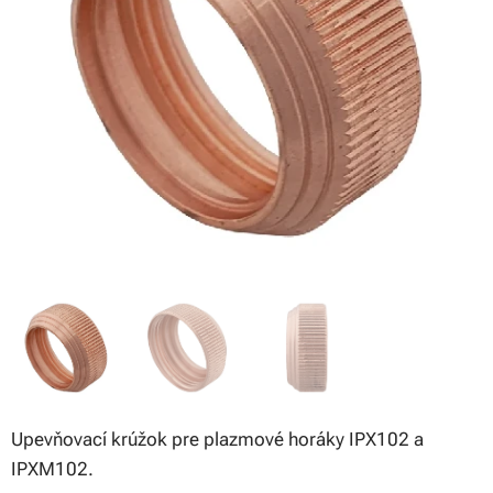
Upevňovací krúžok pre plazmové horáky IPX102 a
IPXM102.