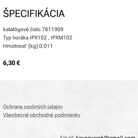
ŠPECIFIKÁCIA
katalógové číslo 7811909
Typ horáka IPX102 , IPXM102
Hmotnosť [kg] 0,011
6,30
€
Ochrana osobných údajov
Všeobecné obchodné podmienky
Email:
kovozvarsk@gmail.com