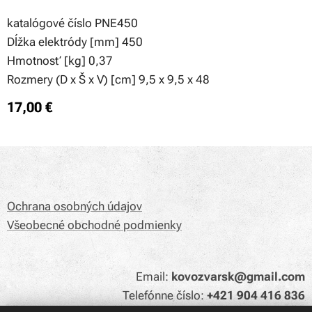
katalógové číslo PNE450
Dĺžka elektródy [mm] 450
Hmotnosť [kg] 0,37
Rozmery (D x Š x V) [cm] 9,5 x 9,5 x 48
17,00
€
Ochrana osobných údajov
Všeobecné obchodné podmienky
Email:
kovozvarsk@gmail.com
Telefónne číslo:
+421 904 416 836