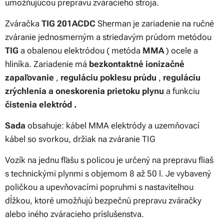
umožňujúcou prepravu zváracieho stroja.
Zváračka
TIG 201ACDC
Sherman je zariadenie na ručné
zváranie jednosmerným a striedavým prúdom metódou
TIG
a obalenou elektródou ( metóda
MMA
) ocele a
hliníka. Zariadenie má
bezkontaktné ionizačné
zapaľovanie
,
reguláciu poklesu prúdu
,
reguláciu
zrýchlenia a oneskorenia prietoku plynu
a funkciu
čistenia elektród .
Sada
obsahuje: kábel MMA elektródy a uzemňovací
kábel so svorkou, držiak na zváranie TIG
Vozík na jednu fľašu s policou je určený na prepravu fliaš
s technickými plynmi s objemom 8 až 50 l. Je vybavený
poličkou a upevňovacími popruhmi s nastaviteľnou
dĺžkou, ktoré umožňujú bezpečnú prepravu zváračky
alebo iného zváracieho príslušenstva.