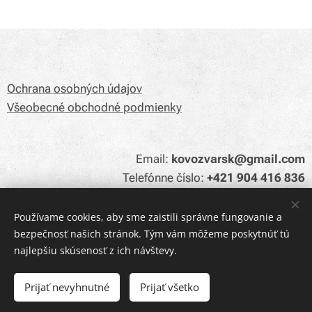
Ochrana osobných údajov
Všeobecné obchodné podmienky
Email:
kovozvarsk@gmail.com
Telefónne číslo:
+421 904 416 836
Používame cookies, aby sme zaistili správne fungovanie a
bezpečnosť našich stránok. Tým vám môžeme poskytnúť tú
Cookies
najlepšiu skúsenosť z ich návštevy.
Do košíka
Prijať nevyhnutné
Prijať všetko