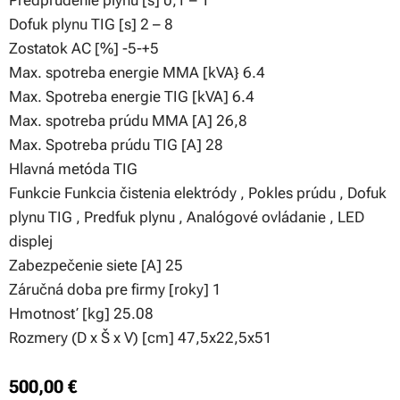
Predprúdenie plynu [s] 0,1 – 1
Dofuk plynu TIG [s] 2 – 8
Zostatok AC [%] -5-+5
Max. spotreba energie MMA [kVA} 6.4
Max. Spotreba energie TIG [kVA] 6.4
Max. spotreba prúdu MMA [A] 26,8
Max. Spotreba prúdu TIG [A] 28
Hlavná metóda TIG
Funkcie Funkcia čistenia elektródy , Pokles prúdu , Dofuk
plynu TIG , Predfuk plynu , Analógové ovládanie , LED
displej
Zabezpečenie siete [A] 25
Záručná doba pre firmy [roky] 1
Hmotnosť [kg] 25.08
Rozmery (D x Š x V) [cm] 47,5x22,5x51
500,00
€