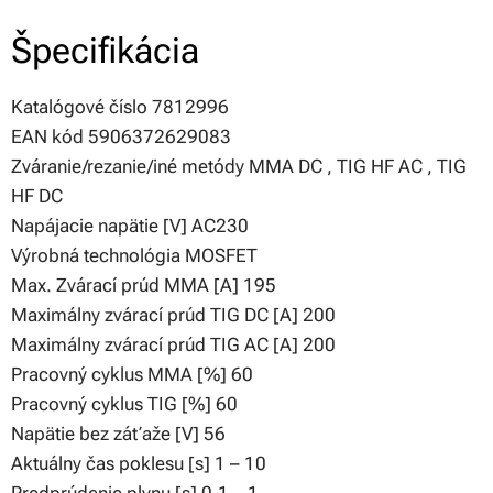
Špecifikácia
Katalógové číslo 7812996
EAN kód 5906372629083
Zváranie/rezanie/iné metódy MMA DC , TIG HF AC , TIG
HF DC
Napájacie napätie [V] AC230
Výrobná technológia MOSFET
Max. Zvárací prúd MMA [A] 195
Maximálny zvárací prúd TIG DC [A] 200
Maximálny zvárací prúd TIG AC [A] 200
Pracovný cyklus MMA [%] 60
Pracovný cyklus TIG [%] 60
Napätie bez záťaže [V] 56
Aktuálny čas poklesu [s] 1 – 10