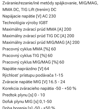
Zváranie/rezanie/iné metódy spájkovanie, MIG/MAG,
MMA DC, TIG Lift (trením) DC
Napájacie napätie [V] AC 230
Technológia výroby IGBT
Maximálny zvárací prúd MMA [A] 200
Maximálny zvárací prúd TIG DC [A] 200
Maximálny zvárací prúd MIG/MAG [A] 200
Pracovný cyklus MMA [%] 60
Pracovný cyklus TIG [%] 60
Pracovný cyklus MIG/MAG [%] 60
Napätie naprázdno [V] 64
Rýchlosť prístupu podávača 1-15
Zváracie napätie MIG [V] 16.5 - 24
Korekcia zváracieho napätia -50 - +50 %
Predtok plynu [s] 0 - 10
Dofuk plynu MIG [s] 0,1-50
Doba horenia [s] -50 - +50 %