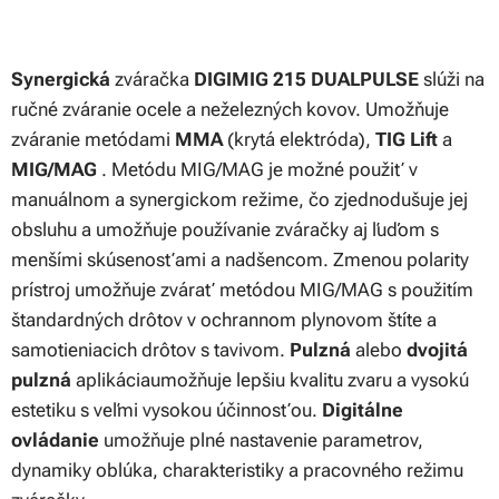
Synergická
zváračka
DIGIMIG 215 DUALPULSE
slúži na
ručné zváranie ocele a neželezných kovov. Umožňuje
zváranie metódami
MMA
(krytá elektróda),
TIG Lift
a
MIG/MAG
. Metódu MIG/MAG je možné použiť v
manuálnom a synergickom režime, čo zjednodušuje jej
obsluhu a umožňuje používanie zváračky aj ľuďom s
menšími skúsenosťami a nadšencom. Zmenou polarity
prístroj umožňuje zvárať metódou MIG/MAG s použitím
štandardných drôtov v ochrannom plynovom štíte a
samotieniacich drôtov s tavivom.
Pulzná
alebo
dvojitá
pulzná
aplikáciaumožňuje lepšiu kvalitu zvaru a vysokú
estetiku s veľmi vysokou účinnosťou.
Digitálne
ovládanie
umožňuje plné nastavenie parametrov,
dynamiky oblúka, charakteristiky a pracovného režimu