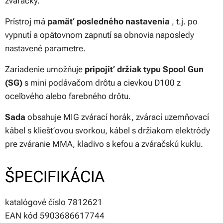
zváračky.
Prístroj má
pamäť posledného nastavenia
, t.j. po
vypnutí a opätovnom zapnutí sa obnovia naposledy
nastavené parametre.
Zariadenie umožňuje
pripojiť držiak typu Spool Gun
(SG)
s mini podávačom drôtu a cievkou D100 z
oceľového alebo farebného drôtu.
Sada
obsahuje MIG zvárací horák, zvárací uzemňovací
kábel s kliešťovou svorkou, kábel s držiakom elektródy
pre zváranie MMA, kladivo s kefou a zváračskú kuklu.
ŠPECIFIKÁCIA
katalógové číslo 7812621
EAN kód 5903686617744