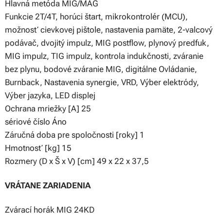
Hlavná metóda MIG/MAG
Funkcie 2T/4T, horúci štart, mikrokontrolér (MCU),
možnosť cievkovej pištole, nastavenia pamäte, 2-valcový
podávač, dvojitý impulz, MIG postflow, plynový predfuk,
MIG impulz, TIG impulz, kontrola indukčnosti, zváranie
bez plynu, bodové zváranie MIG, digitálne Ovládanie,
Burnback, Nastavenia synergie, VRD, Výber elektródy,
Výber jazyka, LED displej
Ochrana mriežky [A] 25
sériové číslo Áno
Záručná doba pre spoločnosti [roky] 1
Hmotnosť [kg] 15
Rozmery (D x Š x V) [cm] 49 x 22 x 37,5
VRÁTANE ZARIADENIA
Zvárací horák MIG 24KD