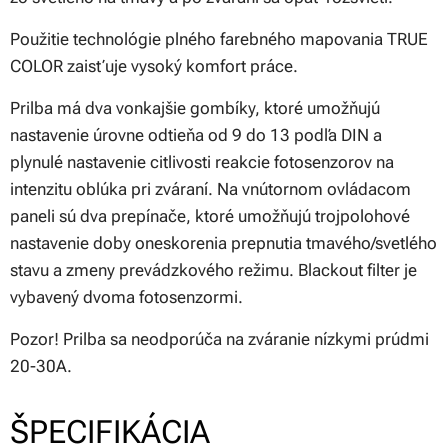
Použitie technológie plného farebného mapovania TRUE
COLOR zaisťuje vysoký komfort práce.
Prilba má dva vonkajšie gombíky, ktoré umožňujú
nastavenie úrovne odtieňa od 9 do 13 podľa DIN a
plynulé nastavenie citlivosti reakcie fotosenzorov na
intenzitu oblúka pri zváraní. Na vnútornom ovládacom
paneli sú dva prepínače, ktoré umožňujú trojpolohové
nastavenie doby oneskorenia prepnutia tmavého/svetlého
stavu a zmeny prevádzkového režimu. Blackout filter je
vybavený dvoma fotosenzormi.
Pozor! Prilba sa neodporúča na zváranie nízkymi prúdmi
20-30A.
ŠPECIFIKÁCIA