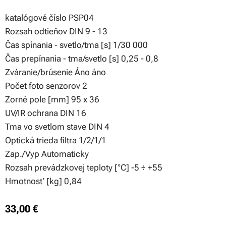
katalógové číslo PSP04
Rozsah odtieňov DIN 9 - 13
Čas spínania - svetlo/tma [s] 1/30 000
Čas prepínania - tma/svetlo [s] 0,25 - 0,8
Zváranie/brúsenie Áno áno
Počet foto senzorov 2
Zorné pole [mm] 95 x 36
UV/IR ochrana DIN 16
Tma vo svetlom stave DIN 4
Optická trieda filtra 1/2/1/1
Zap./Vyp Automaticky
Rozsah prevádzkovej teploty [°C] -5 ÷ +55
Hmotnosť [kg] 0,84
33,00
€