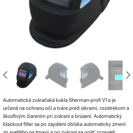
Automatická zváračská kukla Sherman-profi V1a je
určená na ochranu očí a tváre pred iskrami, rozstrekom a
škodlivým žiarením pri zváraní a brúsení. Automatický
blackout filter sa po zapálení oblúka automaticky zmení
zo svetlého na tmavý a po zváraní sa opäť rozsvieti.