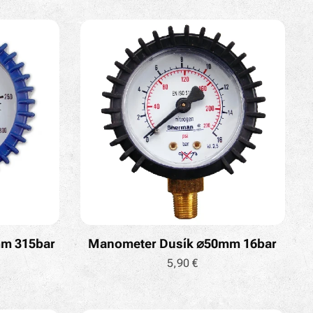
mm 315bar
Manometer Dusík ⌀50mm 16bar
5,90
€