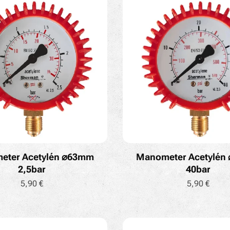
eter Acetylén ⌀63mm
Manometer Acetylén
2,5bar
40bar
5,90
€
5,90
€