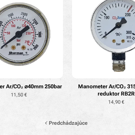
r Ar/CO₂ ⌀40mm 250bar
Manometer Ar/CO₂ 315
reduktor RB2R
11,50
€
14,90
€
Predchádzajúce