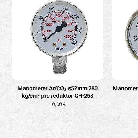
Manometer Ar/CO₂ ⌀52mm 280
Manomete
kg/cm² pre reduktor CH-258
10,00
€