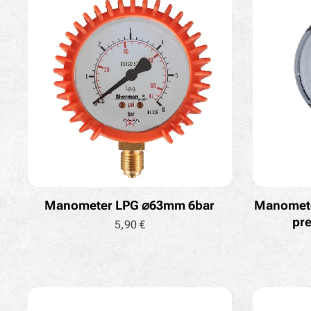
Manometer LPG ⌀63mm 6bar
Manomete
pre
5,90
€