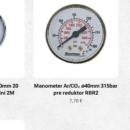
50mm 20
Manometer Ar/CO₂ ⌀40mm 315bar
ini 2M
pre reduktor RBR2
7,70
€