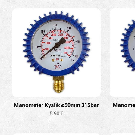
Manometer Kyslík ⌀50mm 315bar
Manomet
5,90
€