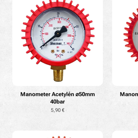
Manometer Acetylén ⌀50mm
Manom
40bar
5,90
€