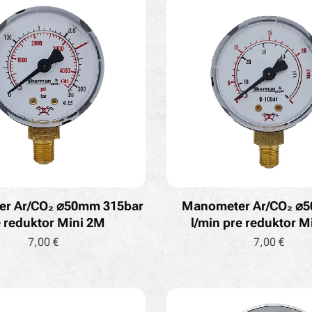
r Ar/CO₂ ⌀50mm 315bar
Manometer Ar/CO₂ ⌀
 reduktor Mini 2M
l/min pre reduktor M
7,00
€
7,00
€