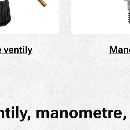
ventily
Man
tily, manometre,