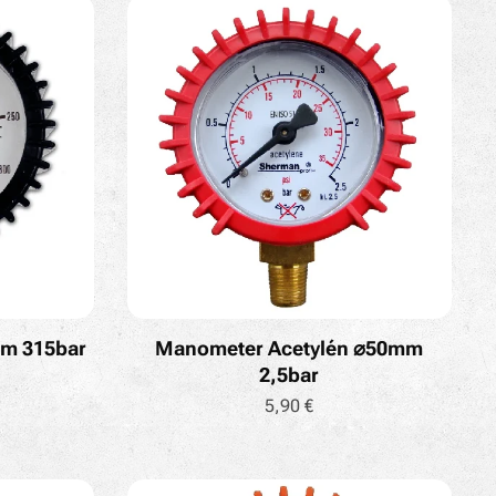
m 315bar
Manometer Acetylén ⌀50mm
2,5bar
5,90
€