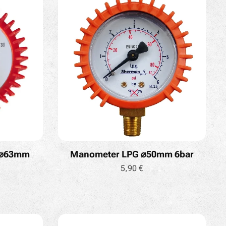
 ⌀63mm
Manometer LPG ⌀50mm 6bar
5,90
€