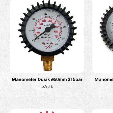
Manometer Dusík ⌀50mm 315bar
Manomet
5,90
€