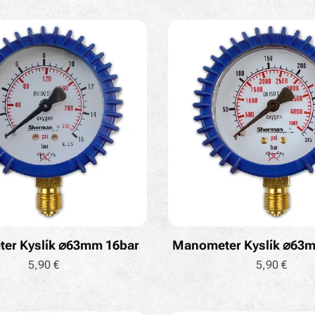
er Kyslík ⌀63mm 16bar
Manometer Kyslík ⌀63
5,90
€
5,90
€