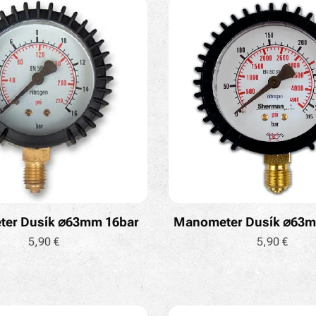
er Dusík ⌀63mm 16bar
Manometer Dusík ⌀63m
5,90
€
5,90
€