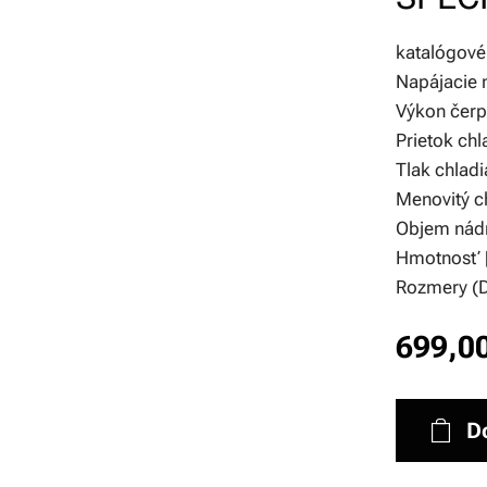
katalógov
Napájacie 
Výkon čerp
Prietok chl
Tlak chladi
Menovitý ch
Objem nádr
Hmotnosť 
Rozmery (D 
699,0
D