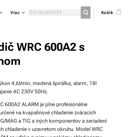
Viac
Košík
dič WRC 600A2 s
rmom
ýkon 4,6l/min, medená špirálka, alarm, 18l
ájanie AC 230V 50Hz.
C 600A2 ALARM je plne profesionálne
 určené na kvapalinové chladenie zváracích
G/MAG a TIG a iných komponentov a zariadení
ch chladenie v uzavretom okruhu. Model WRC