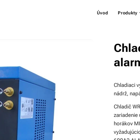
Úvod
Produkty
Chla
ala
Chladiaci v
nádrž, nap
Chladič WR
zariadenie
horákov MI
vyžadujúci