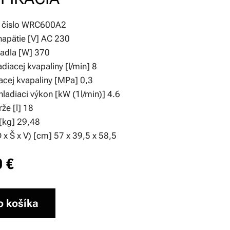
é číslo WRC600A2
napätie [V] AC 230
adla [W] 370
adiacej kvapaliny [l/min] 8
acej kvapaliny [MPa] 0,3
ladiaci výkon [kW (1l/min)] 4.6
že [l] 18
[kg] 29,48
x Š x V) [cm] 57 x 39,5 x 58,5
0
€
o košíka