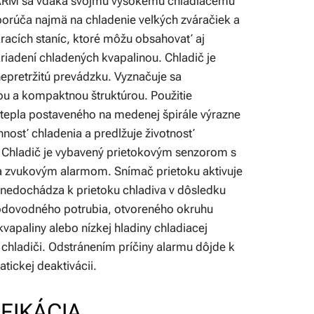
RM sa vďaka svojmu vysokému chladiacemu
orúča najmä na chladenie veľkých zváračiek a
áracích staníc, ktoré môžu obsahovať aj
riadení chladených kvapalinou. Chladič je
epretržitú prevádzku. Vyznačuje sa
u a kompaktnou štruktúrou. Použitie
tepla postaveného na medenej špirále výrazne
nnosť chladenia a predlžuje životnosť
. Chladič je vybavený prietokovým senzorom s
a zvukovým alarmom. Snímač prietoku aktivuje
 nedochádza k prietoku chladiva v dôsledku
odovodného potrubia, otvoreného okruhu
kvapaliny alebo nízkej hladiny chladiacej
 chladiči. Odstránením príčiny alarmu dôjde k
tickej deaktivácii.
FIKÁCIA