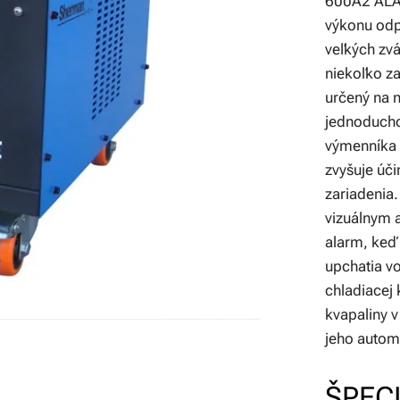
600A2 ALA
výkonu odp
veľkých zv
niekoľko za
určený na n
jednoducho
výmenníka 
zvyšuje úči
zariadenia
vizuálnym 
alarm, keď
upchatia v
chladiacej 
kvapaliny v
jeho automa
ŠPECI