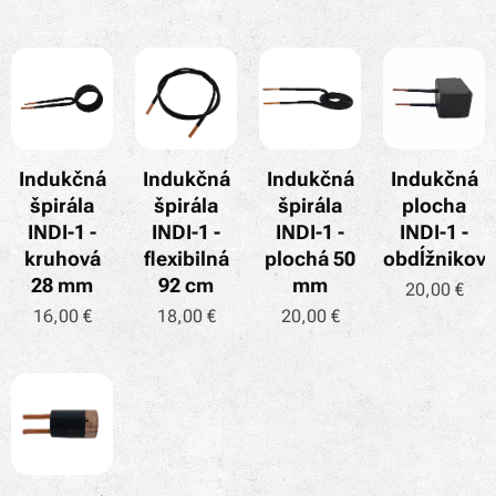
Indukčná
Indukčná
Indukčná
Indukčná
špirála
špirála
špirála
plocha
INDI-1 -
INDI-1 -
INDI-1 -
INDI-1 -
kruhová
flexibilná
plochá 50
obdĺžnikov
28 mm
92 cm
mm
20,00
€
16,00
€
18,00
€
20,00
€