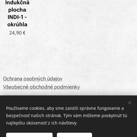
Indukčná
plocha
INDI-1 -
okrúhla
24,90
€
Ochrana osobných údajov
Všeobecné obchodné podmienky
Používame cookies, aby sme zaistili správne fungovanie a
Email:
kovozvarsk@gmail.com
bezpečnosť našich stránok. Tým vám môžeme poskytnúť tú
Telefónne číslo:
+421 904 416 836
najlepšiu skúsenosť z ich návštevy.