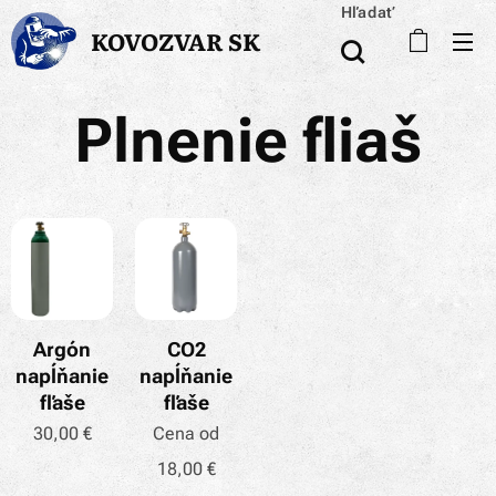
Hľadať
KOVOZVAR SK
Plnenie fliaš
Argón
CO2
napĺňanie
napĺňanie
fľaše
fľaše
30,00
€
Cena od
18,00
€