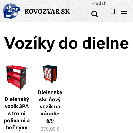
Hľadať
KOVOZVAR SK
Vozíky do dielne
Dielenský
Dielenský
skriňový
vozík 3PA
vozík na
s tromi
náradie
policami a
6/9
bočnými
270,00
€