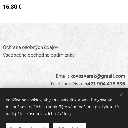
15,80
€
Ochrana osobných údajov
Všeobecné obchodné podmienky
Email:
kovozvarsk@gmail.com
Telefónne číslo:
+421 904 416 836
Používame cookies, aby sme zaistili správne fungovanie a
bezpečnosť našich stránok. Tým vám môžeme poskytnúť tú
Cookies
najlepšiu skúsenosť z ich návštevy.
Do košíka