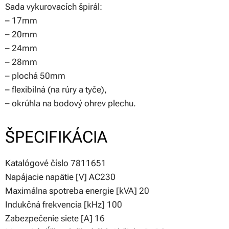
Sada vykurovacích špirál:
– 17mm
– 20mm
– 24mm
– 28mm
– plochá 50mm
– flexibilná (na rúry a tyče),
– okrúhla na bodový ohrev plechu.
ŠPECIFIKÁCIA
Katalógové číslo 7811651
Napájacie napätie [V] AC230
Maximálna spotreba energie [kVA] 20
Indukčná frekvencia [kHz] 100
Zabezpečenie siete [A] 16