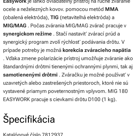
Easywork
je ľahko ovládateľný prístroj na ručné zváranie
ocele a neželezných kovov. pomocou metód
MMA
(obalená elektróda),
TIG
(netaviteľná elektróda) ​​a
MIG/MAG
. Počas zvárania MIG/MAG zvárač pracuje v
synergickom režime
. Stačí nastaviť zvárací prúd a
synergický program zvolí rýchlosť podávania drôtu. V
prípade potreby je možná
korekcia zváracieho napätia
. Vďaka zmene polarizácie prístroj umožňuje zváranie ako
štandardnými drôtmi tienenými ochrannými plynmi, tak aj
samotienenými drôtmi
. Zváračku je možné používať v
uzavretých alebo zastrešených priestoroch, ktoré nie sú
vystavené priamym poveternostným vplyvom. MIG 180
EASYWORK pracuje s cievkami drôtu D100 (1 kg).
Špecifikácia
Katalógové číslo 7812937