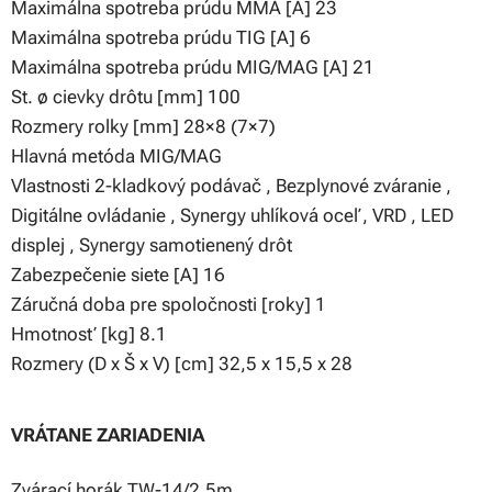
Maximálna spotreba prúdu MMA [A] 23
Maximálna spotreba prúdu TIG [A] 6
Maximálna spotreba prúdu MIG/MAG [A] 21
St. ø cievky drôtu [mm] 100
Rozmery rolky [mm] 28×8 (7×7)
Hlavná metóda MIG/MAG
Vlastnosti 2-kladkový podávač , Bezplynové zváranie ,
Digitálne ovládanie , Synergy uhlíková oceľ , VRD , LED
displej , Synergy samotienený drôt
Zabezpečenie siete [A] 16
Záručná doba pre spoločnosti [roky] 1
Hmotnosť [kg] 8.1
Rozmery (D x Š x V) [cm] 32,5 x 15,5 x 28
VRÁTANE ZARIADENIA
Zvárací horák TW-14/2,5m