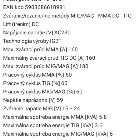
EAN kód 5903686610981
Zváranie/rezanie/iné metódy MIG/MAG , MMA DC , TIG
Lift (trením) DC
Napájacie napätie [V] AC230
Technológia výroby IGBT
Max. zvárací prúd MMA [A] 160
Maximálny zvárací prúd TIG DC [A] 160
Max. zvárací prúd MIG/MAG [A] 180
Pracovný cyklus MMA [%] 60
Pracovný cyklus TIG [%] 60
Pracovný cyklus MIG/MAG [%] 60
Napätie naprázdno [V] 59
Zváracie napätie MIG [V] 15 – 24
Maximálna spotreba energie MMA [kVA} 5.8
Maximálna spotreba energie TIG [kVA] 3.6
Maximálna spotreba energie MIG/MAG [kVA] 6