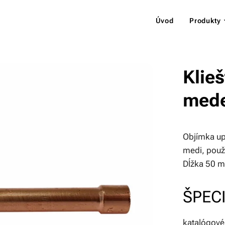
Úvod
Produkty
Klieš
med
Objímka up
medi, použ
Dĺžka 50 
ŠPECI
katalógov