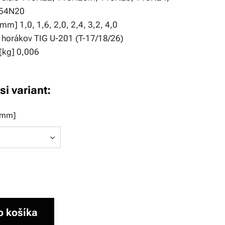
T54N20
mm] 1,0, 1,6, 2,0, 2,4, 3,2, 4,0
v horákov TIG U-201 (T-17/18/26)
[kg] 0,006
si variant:
[mm]
o košíka