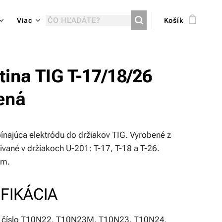
Viac
Košík
tina TIG T-17/18/26
ená
ínajúca elektródu do držiakov TIG. Vyrobené z
ívané v držiakoch U-201: T-17, T-18 a T-26.
mm.
FIKÁCIA
é číslo T10N22, T10N23M, T10N23, T10N24,