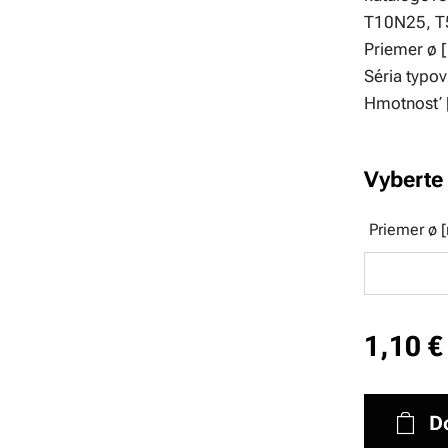
T10N25, 
Priemer ø [
Séria typo
Hmotnosť 
Vyberte 
Priemer ø 
1,10
€
D