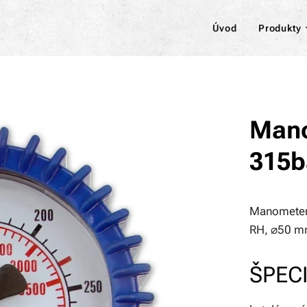
Úvod
Produkty
Mano
315b
Manometer 
RH, ⌀50 mm
ŠPECI