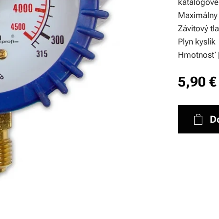
katalógové
Maximálny 
Závitový tl
Plyn kyslík
Hmotnosť 
5,90
€
D