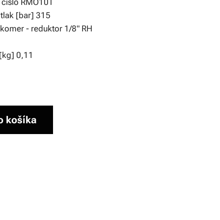
 číslo RMO10T
tlak [bar] 315
akomer - reduktor 1/8" RH
[kg] 0,11
o košíka