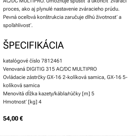
AC/DC MULTIPRO. Umožňuje spustiť a ukončiť zvárací
proces, ako aj plynulé nastavenie zváracieho prúdu.
Pevná oceľová konštrukcia zaručuje dlhú životnosť a
spoľahlivosť.
ŠPECIFIKÁCIA
katalógové číslo 7812461
Venovaná DIGITIG 315 AC/DC MULTIPRO
Ovládacie zástrčky GX-16 2-kolíková samica, GX-16 5-
kolíková samica
Menovitá dĺžka kazety/kábla/rúčky [m] 5
Hmotnosť [kg] 4
54,00
€