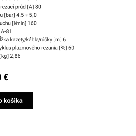
rezací prúd [A] 80
u [bar] 4,5 ÷ 5,0
uchu [l/min] 160
 A-81
ĺžka kazety/kábla/rúčky [m] 6
yklus plazmového rezania [%] 60
[kg] 2,86
0
€
o košíka