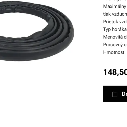
Maximálny 
tlak vzduch
Prietok vzd
Typ horáka
Menovitá d
Pracovný c
Hmotnosť 
148,5
D