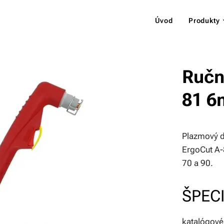
Úvod
Produkty
Ručn
81 6
Plazmový d
ErgoCut A-
70 a 90.
ŠPECI
katalógové