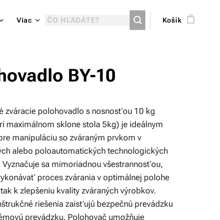
Viac
Košík
hovadlo BY-10
é zváracie polohovadlo s nosnosťou 10 kg
ri maximálnom sklone stola 5kg) je ideálnym
pre manipuláciu so zváraným prvkom v
ch alebo poloautomatických technologických
 Vyznačuje sa mimoriadnou všestrannosťou,
ykonávať proces zvárania v optimálnej polohe
 tak k zlepšeniu kvality zváraných výrobkov.
nštrukčné riešenia zaisťujú bezpečnú prevádzku
émovú prevádzku. Polohovač umožňuje