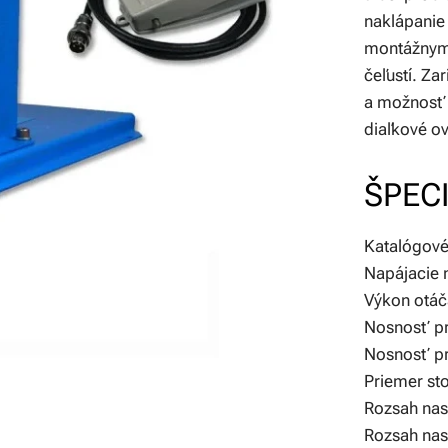
naklápanie 
montážnymi
čeľustí. Za
a možnosť 
diaľkové ov
ŠPECI
Katalógové
Napájacie 
Výkon otáč
Nosnosť pr
Nosnosť pr
Priemer st
Rozsah nast
Rozsah nast