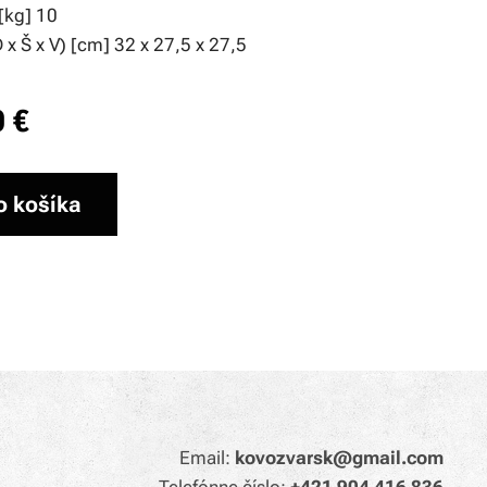
[kg] 10
x Š x V) [cm] 32 x 27,5 x 27,5
0
€
o košíka
Email:
kovozvarsk@gmail.com