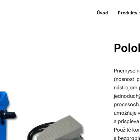
Úvod
Produkty
Polo
Priemyseln
(nosnosť p
nástrojom 
jednoduchý
procesoch.
umožňuje v
a prispieva
Použité ko
a bezprobl