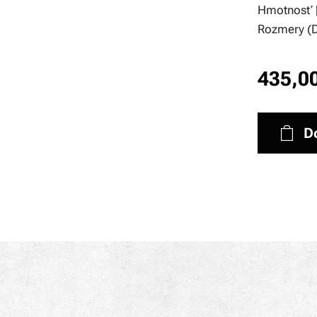
Hmotnosť 
Rozmery (D 
435,0
D