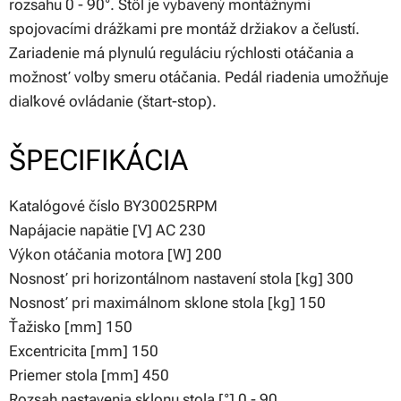
rozsahu 0 - 90°. Stôl je vybavený montážnymi
spojovacími drážkami pre montáž držiakov a čeľustí.
Zariadenie má plynulú reguláciu rýchlosti otáčania a
možnosť voľby smeru otáčania. Pedál riadenia umožňuje
diaľkové ovládanie (štart-stop).
ŠPECIFIKÁCIA
Katalógové číslo BY30025RPM
Napájacie napätie [V] AC 230
Výkon otáčania motora [W] 200
Nosnosť pri horizontálnom nastavení stola [kg] 300
Nosnosť pri maximálnom sklone stola [kg] 150
Ťažisko [mm] 150
Excentricita [mm] 150
Priemer stola [mm] 450
Rozsah nastavenia sklonu stola [°] 0 - 90