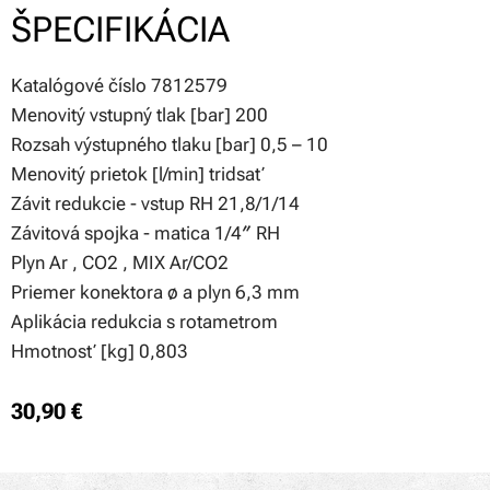
ŠPECIFIKÁCIA
Katalógové číslo 7812579
Menovitý vstupný tlak [bar] 200
Rozsah výstupného tlaku [bar] 0,5 – 10
Menovitý prietok [l/min] tridsať
Závit redukcie - vstup RH 21,8/1/14
Závitová spojka - matica 1/4″ RH
Plyn Ar , CO2 , MIX Ar/CO2
Priemer konektora ø a plyn 6,3 mm
Aplikácia redukcia s rotametrom
Hmotnosť [kg] 0,803
30,90
€