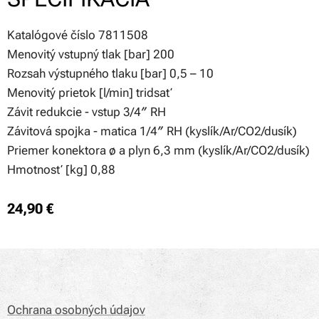
Katalógové číslo 7811508
Menovitý vstupný tlak [bar] 200
Rozsah výstupného tlaku [bar] 0,5 – 10
Menovitý prietok [l/min] tridsať
Závit redukcie - vstup 3/4″ RH
Závitová spojka - matica 1/4″ RH (kyslík/Ar/CO2/dusík)
Priemer konektora ø a plyn 6,3 mm (kyslík/Ar/CO2/dusík)
Hmotnosť [kg] 0,88
24,90
€
Ochrana osobných údajov