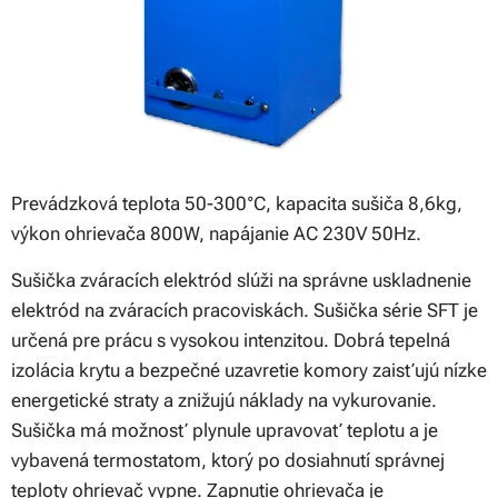
Prevádzková teplota 50-300°C, kapacita sušiča 8,6kg,
výkon ohrievača 800W, napájanie AC 230V 50Hz.
Sušička zváracích elektród slúži na správne uskladnenie
elektród na zváracích pracoviskách. Sušička série SFT je
určená pre prácu s vysokou intenzitou. Dobrá tepelná
izolácia krytu a bezpečné uzavretie komory zaisťujú nízke
energetické straty a znižujú náklady na vykurovanie.
Sušička má možnosť plynule upravovať teplotu a je
vybavená termostatom, ktorý po dosiahnutí správnej
teploty ohrievač vypne. Zapnutie ohrievača je