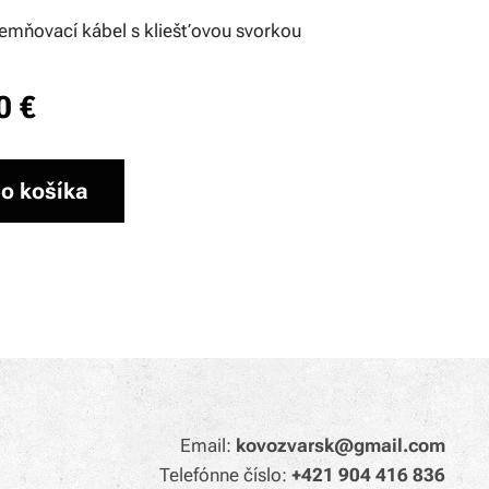
zemňovací kábel s kliešťovou svorkou
0
€
o košíka
Email:
kovozvarsk@gmail.com
Telefónne číslo:
+421 904 416 836