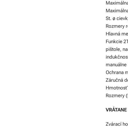
Maximálna
Maximálna
St. ø cie
Rozmery 
Hlavná m
Funkcie 2T
pištole, n
indukčnost
manuálne n
Ochrana m
Záručná do
Hmotnosť 
Rozmery (D
VRÁTANE
Zvárací h