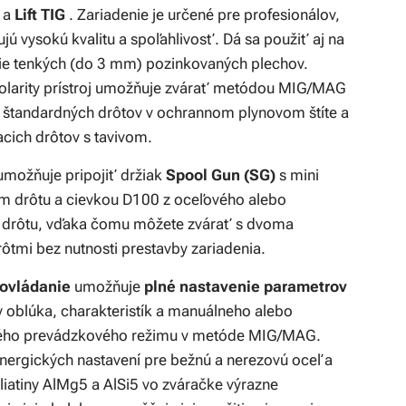
​​a
Lift TIG
. Zariadenie je určené pre profesionálov,
ujú vysokú kvalitu a spoľahlivosť. Dá sa použiť aj na
ie tenkých (do 3 mm) pozinkovaných plechov.
larity prístroj umožňuje zvárať metódou MIG/MAG
m štandardných drôtov v ochrannom plynovom štíte a
cich drôtov s tavivom.
umožňuje pripojiť držiak
Spool Gun (SG)
s mini
 drôtu a cievkou D100 z oceľového alebo
 drôtu, vďaka čomu môžete zvárať s dvoma
ôtmi bez nutnosti prestavby zariadenia.
 ovládanie
umožňuje
plné nastavenie parametrov
 oblúka, charakteristík a manuálneho alebo
ého prevádzkového režimu v metóde MIG/MAG.
ynergických nastavení pre bežnú a nerezovú oceľ a
zliatiny AlMg5 a AlSi5 vo zváračke výrazne