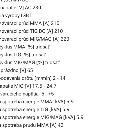
 napätie [V] AC 230
ia výroby IGBT
 zvárací prúd MMA [A] 210
 zvárací prúd TIG DC [A] 210
 zvárací prúd MIG/MAG [A] 220
cyklus MMA [%] tridsať
yklus TIG [%] tridsať
cyklus MIG/MAG [%] tridsať
aprázdno [V] 65
podávania drôtu [m/min] 2 - 14
apätie MIG [V] 17.5 - 24.7
váracieho napätia -5 - +5
 spotreba energie MMA [kVA} 5.9
 spotreba energie TIG [kVA] 5.9
 spotreba energie MIG/MAG [kVA] 5.9
 spotreba prúdu MMA [A] 42