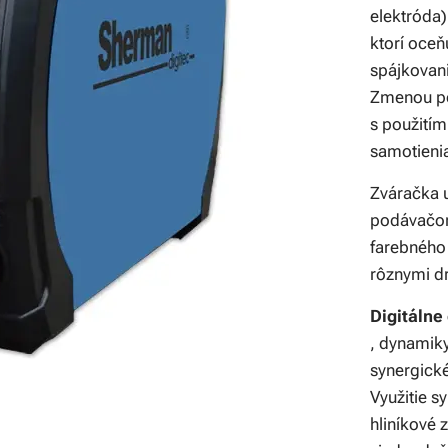
elektróda) 
ktorí oceň
spájkovan
Zmenou po
s použití
samotienia
Zváračka 
podávačom
farebného
rôznymi dr
Digitálne
, dynamiky
synergick
Využitie s
hliníkové 