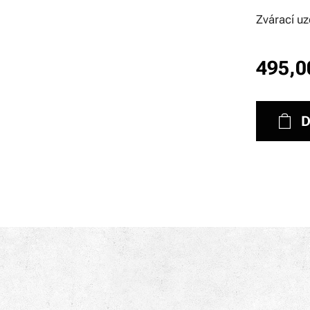
Zvárací u
495,0
D