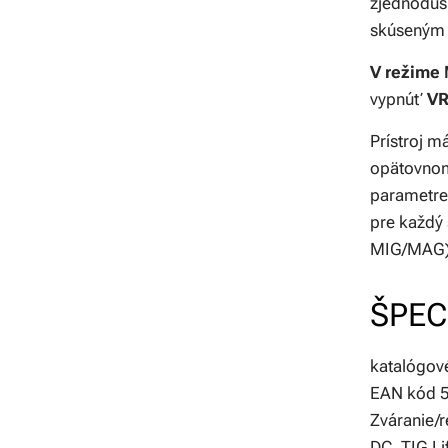
zjednodušu
skúseným
V režim
vypnúť
V
Prístroj m
opätovnom
parametr
pre každý
MIG/MAG) 
ŠPEC
katalógo
EAN kód 
Zváranie/
DC, TIG Li