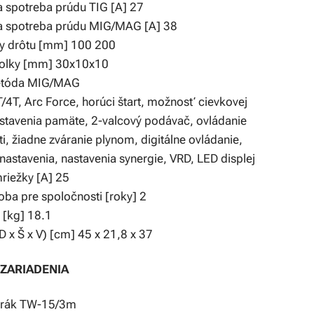
 spotreba prúdu TIG [A] 27
 spotreba prúdu MIG/MAG [A] 38
vky drôtu [mm] 100 200
rolky [mm] 30x10x10
etóda MIG/MAG
/4T, Arc Force, horúci štart, možnosť cievkovej
astavenia pamäte, 2-valcový podávač, ovládanie
i, žiadne zváranie plynom, digitálne ovládanie,
astavenia, nastavenia synergie, VRD, LED displej
riežky [A] 25
ba pre spoločnosti [roky] 2
[kg] 18.1
 x Š x V) [cm] 45 x 21,8 x 37
 ZARIADENIA
orák TW-15/3m