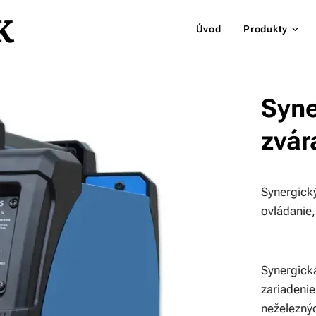
K
Úvod
Produkty
Syne
zvár
Synergický
ovládanie
Synergick
zariadenie
neželezn