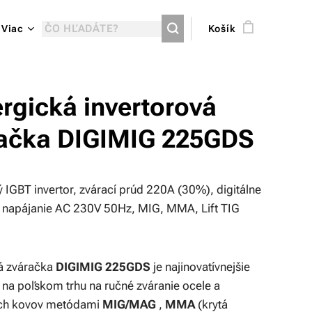
Viac
Košík
rgická invertorová
ačka DIGIMIG 225GDS
 IGBT invertor, zvárací prúd 220A (30%), digitálne
, napájanie AC 230V 50Hz, MIG, MMA, Lift TIG
á zváračka
DIGIMIG 225GDS
je najinovatívnejšie
 na poľskom trhu na ručné zváranie ocele a
ých kovov metódami
MIG/MAG
,
MMA
(krytá