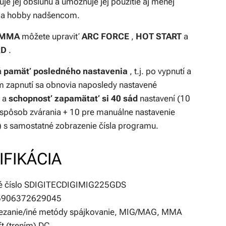
je jej obsluhu a umožňuje jej použitie aj menej
 a hobby nadšencom.
e MMA
môžete upraviť
ARC FORCE
,
HOT START
a
RD
.
á
pamäť posledného nastavenia
, t.j. po vypnutí a
 zapnutí sa obnovia naposledy nastavené
e a
schopnosť zapamätať si 40 sád
nastavení (10
 spôsob zvárania + 10 pre manuálne nastavenie
s samostatné zobrazenie čísla programu.
IFIKÁCIA
vé číslo SDIGITECDIGIMIG225GDS
5906372629045
rezanie/iné metódy spájkovanie, MIG/MAG, MMA
ft (trením) DC