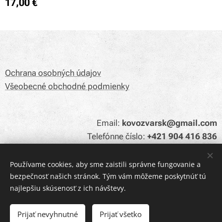
17,00
€
Ochrana osobných údajov
Všeobecné obchodné podmienky
Email:
kovozvarsk@gmail.com
Telefónne číslo:
+421 904 416 836
Používame cookies, aby sme zaistili správne fungovanie a
bezpečnosť našich stránok. Tým vám môžeme poskytnúť tú
Cookies
najlepšiu skúsenosť z ich návštevy.
Do košíka
Prijať nevyhnutné
Prijať všetko