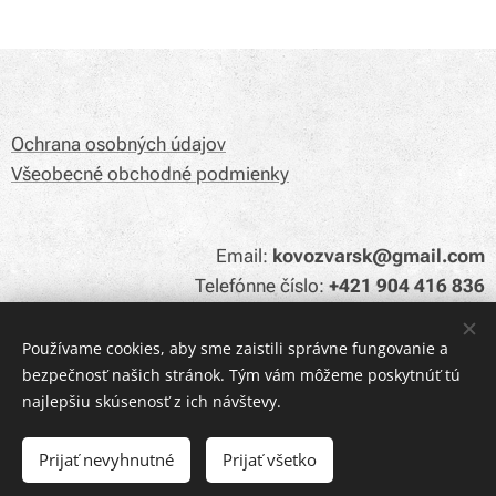
Ochrana osobných údajov
Všeobecné obchodné podmienky
Email:
kovozvarsk@gmail.com
Telefónne číslo:
+421 904 416 836
Používame cookies, aby sme zaistili správne fungovanie a
bezpečnosť našich stránok. Tým vám môžeme poskytnúť tú
Cookies
najlepšiu skúsenosť z ich návštevy.
Do košíka
Prijať nevyhnutné
Prijať všetko