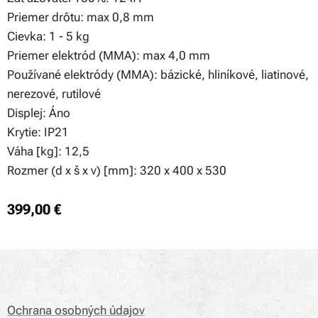
Priemer drôtu: max 0,8 mm
Cievka: 1 - 5 kg
Priemer elektród (MMA): max 4,0 mm
Používané elektródy (MMA): bázické, hliníkové, liatinové,
nerezové, rutilové
Displej: Áno
Krytie: IP21
Váha [kg]: 12,5
Rozmer (d x š x v) [mm]: 320 x 400 x 530
399,00
€
Ochrana osobných údajov